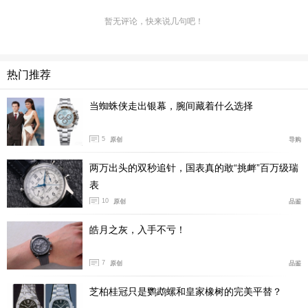
暂无评论，快来说几句吧！
热门推荐
当蜘蛛侠走出银幕，腕间藏着什么选择
5
原创
导购
两万出头的双秒追针，国表真的敢“挑衅”百万级瑞
那么再来看看全新伯爵Polo系列镂空陶瓷腕表，表壳
表
直径42毫米，厚度只有7.5毫米。这对于搭载自动上链机
10
原创
品鉴
芯的陶瓷镂空腕表而言，如此纤薄的设计非常罕见。
皓月之灰，入手不亏！
伯爵对现有的Polo系列镂空腕表的结构进行重新组
装。全新Polo系列镂空陶瓷表的表壳使用两件式结构，以
7
原创
品鉴
钛金属为框架，搭配陶瓷表壳、表冠和表圈。我们观察
芝柏桂冠只是鹦鹉螺和皇家橡树的完美平替？
到，伯爵特意将钛金属框架内嵌在陶瓷表壳中，这样一