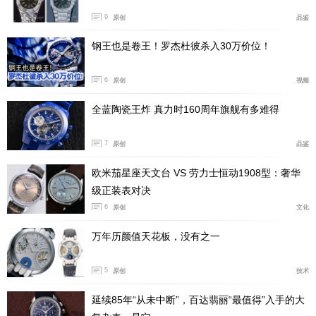
来，可以进一步控制整表的厚度。
9
原创
品鉴
钢王也是卷王！罗杰杜彼杀入30万价位！
6
原创
视频
全蓝陶瓷王炸 真力时160周年旗舰有多难得
7
原创
品鉴
欧米茄星座天文台 VS 劳力士恒动1908型：奢华
级正装表对决
6
原创
文化
万年历颜值天花板，没有之一
5
原创
技术
延续85年“从未中断”，百达翡丽“最值得”入手的大