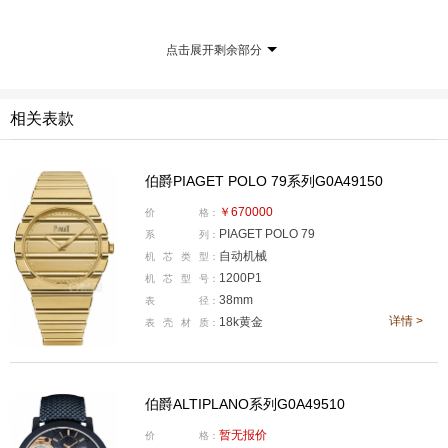
巨匠世家（Mastery）
点击展开剩余部分
2024年，是伯爵品牌成立150周年。在今年的上海钟
表展上，伯爵展厅的四大区域围绕着品牌150周年主题“过
相关表款
往与当下交融碰撞，让华彩绽放”展开，单是这样看150周
年主题或许有点隐晦？不如有请伯爵的新作来亲自为我们
伯爵PIAGET POLO 79系列G0A49150
解读。
￥670000
价
格：
PIAGET POLO 79
01开创先河
系
列：
自动机械
机
芯
类
型：
全新伯爵Polo系列镂空陶瓷腕表
1200P1
机
芯
型
号：
38mm
表
径：
首先隆重登场的是，伯爵全新Polo系列镂空陶瓷腕
详情 >
18k黄金
表
壳
材
质：
表。作为伯爵在今年上海表展全球首发的新作，全新伯爵
Polo系列镂空陶瓷腕表的问世意义重大。为什么这么说？
对伯爵而言，这是品牌的首枚陶瓷腕表
，同时也是伯爵Po
伯爵ALTIPLANO系列G0A49510
lo系列的第一枚陶瓷腕表。
对腕表行业来说，将陶瓷材质
暂无报价
价
格：
与超薄腕表融为一体，乃是业内首创。