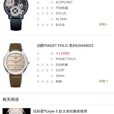
ALTIPLANO
系
列：
手动机械
机
芯
类
型：
970-UC
机
芯
型
号：
41.5mm
表
径：
详情 >
钴合金
表
壳
材
质：
伯爵PIAGET POLO 系列G0A49023
￥113000
价
格：
PIAGET POLO
系
列：
自动机械
机
芯
类
型：
1110P
机
芯
型
号：
42mm
表
径：
详情 >
精钢
表
壳
材
质：
全新伯爵Polo系列镂空陶瓷腕表
在全新伯爵Polo系列镂空陶瓷腕表之前，没有陶瓷
相关阅读
+镂空+超薄的腕表吗？答案有，但伯爵将这一组合的标准
又拉到了一个全新高度。
玩转霸气style 5 款大表径腕表推荐