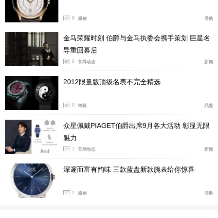
纵观市面上流行的陶瓷腕表，能将表壳厚度做到10毫
9
原创
导购
米以内的腕表品牌，一只手就能数得过来，而陶瓷表壳
+镂空表盘的超薄腕表更是凤毛麟角。
金马荣耀时刻 伯爵与金马执委会携手策划 巨星名
导重回幕后
0
官网动态
新闻
2012限量版顶级名表不完全精选
0
转载
品鉴
众星佩戴PIAGET伯爵出席9月各大活动 彰显无限
魅力
1
官网动态
新闻
深邃而富有韵味 三款蓝盘新款腕表给你惊喜
2
原创
导购